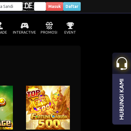
di Online Terbesar di Indonesia
Masuk
Daftar
ADE
INTERACTIVE
PROMOSI
EVENT