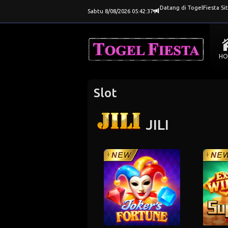
Selamat Datang di TogelFiesta Situs Jud
Sabtu 8/08/2026 05:42:38
HO
Slot
JILI