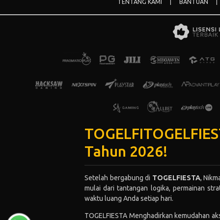
TENTANG KAMI
|
BANTUAN
|
Money Pot Deluxe
Luc
TOGELFITOGELFIESTA
Tahun 2026!
Setelah bergabung di
TOGELFIESTA
, Nikm
mulai dari tantangan logika, permainan s
3 Witchs Lamp
Boxi
waktu luang Anda setiap hari.
TOGELFIESTA Menghadirkan kemudahan akses