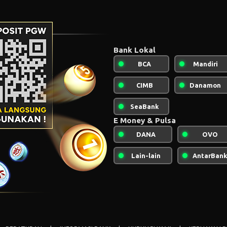
Bank Lokal
BCA
Mandiri
CIMB
Danamon
arkling Crown
Party Ape
Cash Coi
SeaBank
E Money & Pulsa
DANA
OVO
Lain-lain
AntarBank
er Mahjong
3 Coin Golden Ox
Clover Coin