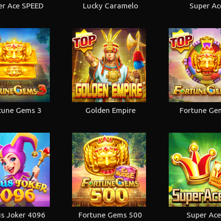
er Ace SPEED
Lucky Caramelo
Super Ac
tune Gems 3
Golden Empire
Fortune Ge
us Joker 4096
Fortune Gems 500
Super Ace 