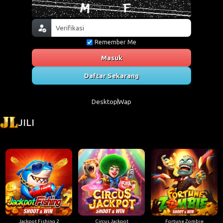
Remember Me
Masuk
Daftar Sekarang
Desktop
Wap
JILI
Jackpot Fishing 2
Circus Jackpot
Fortune Zombie