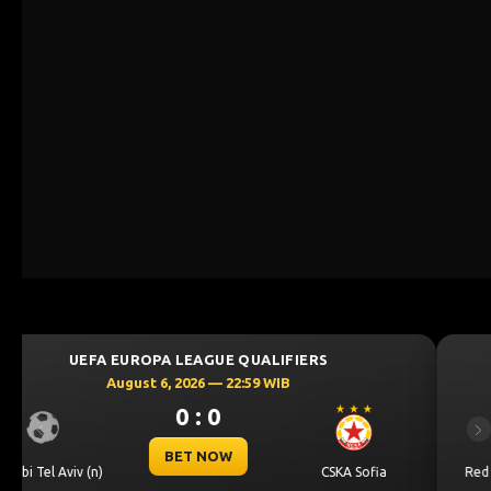
UEFA EUROPA LEAGUE QUALIFIERS
August 7, 2026 — 00:00 WIB
0 : 0
Previous
Ne
BET NOW
Red Bull Salzburg
Pafos FC