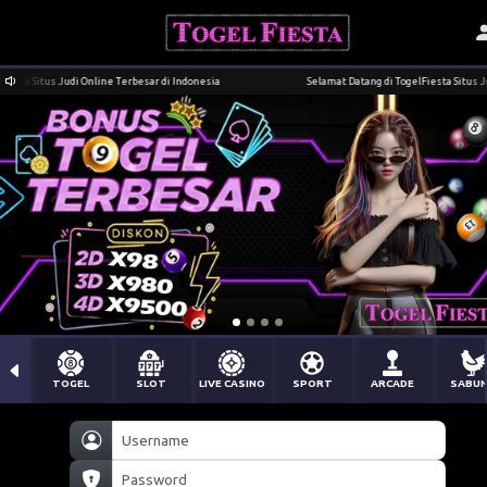
 Situs Judi Online Terbesar di Indonesia
Selamat Datang di TogelFiesta Situs Judi On
TOGEL
SLOT
LIVE CASINO
SPORT
ARCADE
SABU