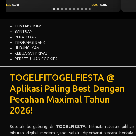
1
0.90
-1
0.94
TENTANG KAMI
BANTUAN
PERATURAN
INFORMASI BANK
HUBUNGI KAMI
KEBIJAKAN PRIVASI
PERSETUJUAN COOKIES
TOGELFITOGELFIESTA @
Aplikasi Paling Best Dengan
Pecahan Maximal Tahun
2026!
Setelah bergabung di
TOGELFIESTA
, Nikmati ratusan pilihan
hiburan digital modern yang selalu diperbarui secara berkala.