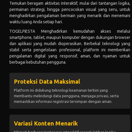
Temukan beragam aktivitas interaktif, mulai dari tantangan logika,
permainan strategi, hingga pencocokan visual yang seru, untuk
menghadirkan pengalaman bermain yang menarik dan menemani
waktu luang Anda setiap hari.
TOGELFIESTA Menghadirkan kemudahan akses melalui
smartphone, tablet, maupun komputer dengan dukungan browser
dan aplikasi yang mudah dioperasikan. Berbekal teknologi yang
stabil serta pengelolaan profesional, platform ini memberikan
pengalaman digital yang responsif, aman, dan nyaman untuk
berbagai kebutuhan pengguna.
Proteksi Data Maksimal
Platform ini didukung teknologi keamanan terkini yang
membantu melindungi data pengguna, menjaga privasi, serta
memastikan informasi registrasi tersimpan dengan aman.
Variasi Konten Menarik