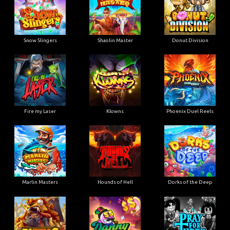
Snow Slingers
Shaolin Master
Donut Division
Fire my Laser
Klowns
Phoenix Duel Reels
Marlin Masters
Hounds of Hell
Dorks of the Deep