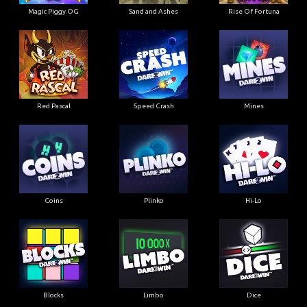
Magic Piggy OG
Sand and Ashes
Rise Of Fortuna
Red Pascal
Speed Crash
Mines
Coins
Plinko
Hi-Lo
Blocks
Limbo
Dice