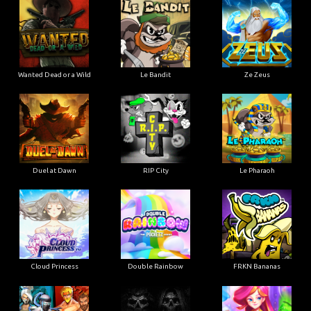
Wanted Dead or a Wild
Le Bandit
Ze Zeus
Duel at Dawn
RIP City
Le Pharaoh
Cloud Princess
Double Rainbow
FRKN Bananas