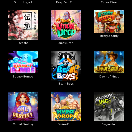
Stormforged
Keep 'em Cool
Cursed Seas
Rusty & Curly
Densho
Xmas Drop
Bouncy Bombs
Dawn of Kings
Beam Boys
Orb of Destiny
Divine Drop
Slayers Inc