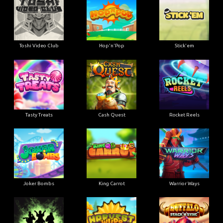
Toshi Video Club
Hop'n'Pop
Stick'em
Tasty Treats
Cash Quest
Rocket Reels
Joker Bombs
King Carrot
Warrior Ways