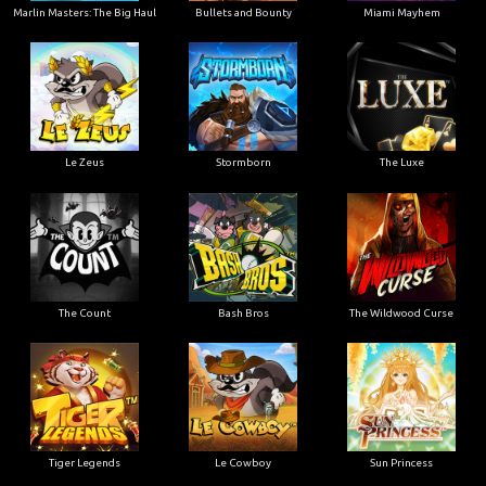
Marlin Masters: The Big Haul
Bullets and Bounty
Miami Mayhem
Le Zeus
Stormborn
The Luxe
The Count
Bash Bros
The Wildwood Curse
Tiger Legends
Le Cowboy
Sun Princess