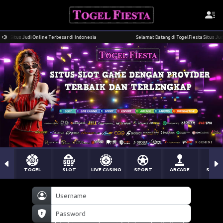
 Indonesia
Selamat Datang di TogelFiesta Situs Judi Online Terbesar di Indonesia
TOGEL
SLOT
LIVE CASINO
SPORT
ARCADE
SABU