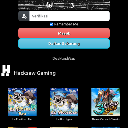
Remember Me
Masuk
Daftar Sekarang
Desktop
Wap
Hacksaw Gaming
Le Football Fan
Le Hooligan
Three Cursed Chests