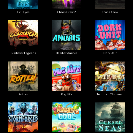
Evil Eyes
Chaos Crew 2
Chaos Crew
Gladiator Legends
Hand of Anubis
Dork Unit
Rotten
Pug Life
Temple of Torment