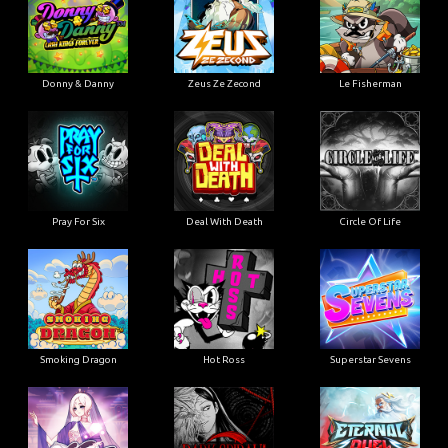
Donny & Danny
Zeus Ze Zecond
Le Fisherman
Pray For Six
Deal With Death
Circle Of Life
Smoking Dragon
Hot Ross
Superstar Sevens