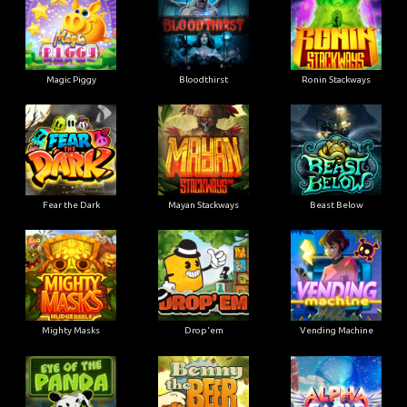
Magic Piggy
Bloodthirst
Ronin Stackways
Fear the Dark
Mayan Stackways
Beast Below
Mighty Masks
Drop'em
Vending Machine