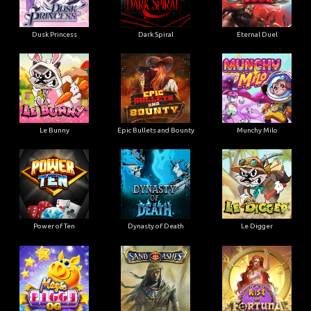
Dusk Princess
Dark Spiral
Eternal Duel
Le Bunny
Epic Bullets and Bounty
Munchy Milo
Power of Ten
Dynasty of Death
Le Digger