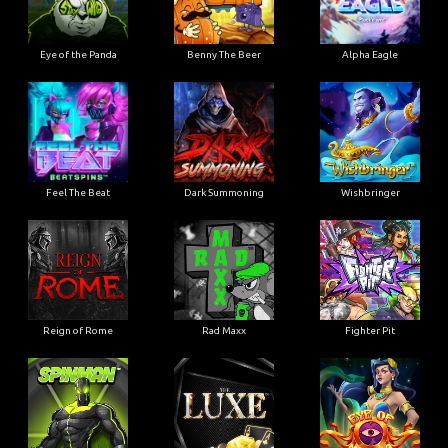
Eye of the Panda
Benny The Beer
Alpha Eagle
Feel The Beat
Dark Summoning
Wishbringer
Reign of Rome
Rad Maxx
Fighter Pit