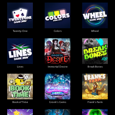
Twenty-One
Colors
Wheel
Lines
Immortal Desire
Break Bones
Book of Time
Gronk's Gems
Frank's Farm