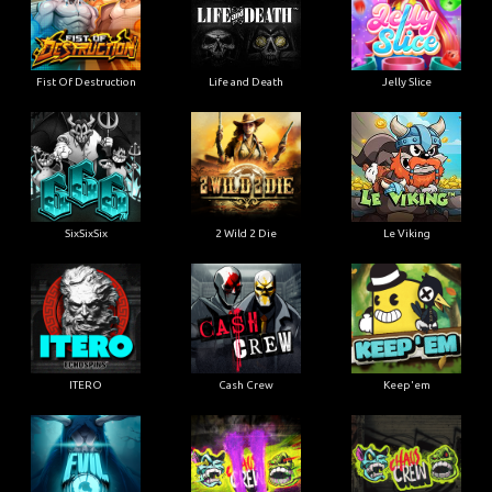
Fist Of Destruction
Life and Death
Jelly Slice
SixSixSix
2 Wild 2 Die
Le Viking
ITERO
Cash Crew
Keep'em