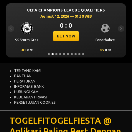
UEFA CHAMPIONS LEAGUE QUALIFIERS
August 12, 2026 — 01:30 WIB
0 : 0
Previous
Next
BET NOW
SK Sturm Graz
Fenerbahce
-0.5
0.95
0.5
0.87
TENTANG KAMI
BANTUAN
PERATURAN
INFORMASI BANK
HUBUNGI KAMI
KEBIJAKAN PRIVASI
PERSETUJUAN COOKIES
TOGELFITOGELFIESTA @
Aplikasi Paling Best Dengan