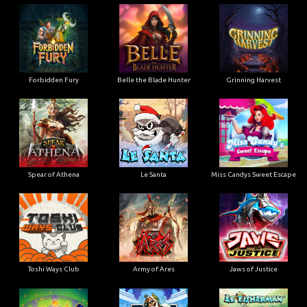
Forbidden Fury
Belle the Blade Hunter
Grinning Harvest
Spear of Athena
Le Santa
Miss Candys Sweet Escape
Toshi Ways Club
Army of Ares
Jaws of Justice