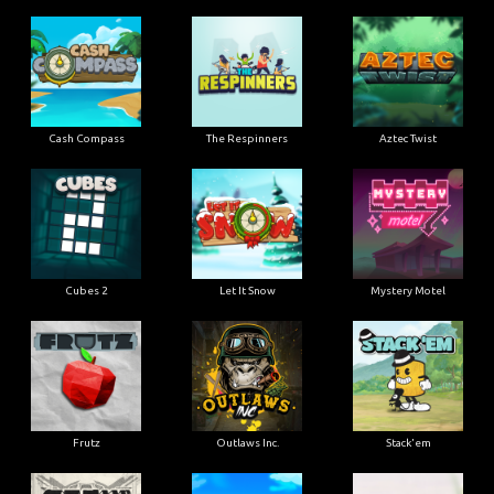
Cash Compass
The Respinners
Aztec Twist
Cubes 2
Let It Snow
Mystery Motel
Frutz
Outlaws Inc.
Stack'em