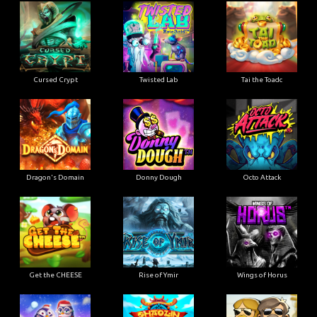
Cursed Crypt
Twisted Lab
Tai the Toadc
Dragon's Domain
Donny Dough
Octo Attack
Get the CHEESE
Rise of Ymir
Wings of Horus