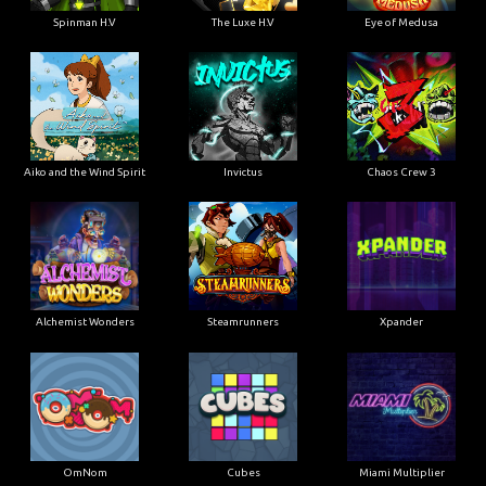
Spinman H.V
The Luxe H.V
Eye of Medusa
Aiko and the Wind Spirit
Invictus
Chaos Crew 3
Alchemist Wonders
Steamrunners
Xpander
OmNom
Cubes
Miami Multiplier