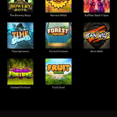
The Bowery Boys
Harvest Wilds
Buffalo Stack'n'Sync
Time Spinners
Forest Fortune
Born Wild
Undead Fortune
Fruit Duel