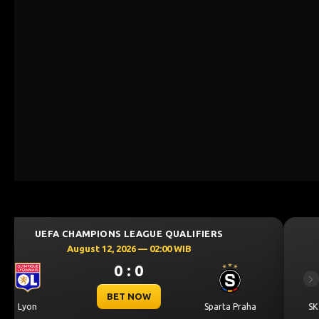
UEFA CHAMPIONS LEAGUE QUALIFIERS
August 12, 2026 — 01:30 WIB
0 : 0
Previous
Ne
BET NOW
a
SK Sturm Graz
Fenerbahce