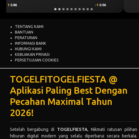
-0.5
0.95
0.5
0.87
TENTANG KAMI
BANTUAN
PERATURAN
INFORMASI BANK
HUBUNGI KAMI
KEBIJAKAN PRIVASI
PERSETUJUAN COOKIES
TOGELFITOGELFIESTA @
Aplikasi Paling Best Dengan
Pecahan Maximal Tahun
2026!
Setelah bergabung di
TOGELFIESTA
, Nikmati ratusan pilihan
hiburan digital modern yang selalu diperbarui secara berkala.