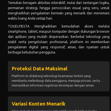
Temukan beragam aktivitas interaktif, mulai dari tantangan logika,
permainan strategi, hingga pencocokan visual yang seru, untuk
menghadirkan pengalaman bermain yang menarik dan menemani
waktu luang Anda setiap hari.
TOGELFIESTA Menghadirkan kemudahan akses melalui
smartphone, tablet, maupun komputer dengan dukungan browser
dan aplikasi yang mudah dioperasikan. Berbekal teknologi yang
stabil serta pengelolaan profesional, platform ini memberikan
pengalaman digital yang responsif, aman, dan nyaman untuk
berbagai kebutuhan pengguna.
Proteksi Data Maksimal
Platform ini didukung teknologi keamanan terkini yang
membantu melindungi data pengguna, menjaga privasi, serta
memastikan informasi registrasi tersimpan dengan aman.
Variasi Konten Menarik