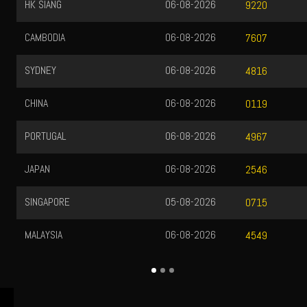
HK SIANG
06-08-2026
9220
CAMBODIA
06-08-2026
7607
SYDNEY
06-08-2026
4816
CHINA
06-08-2026
0119
PORTUGAL
06-08-2026
4967
JAPAN
06-08-2026
2546
SINGAPORE
05-08-2026
0715
MALAYSIA
06-08-2026
4549