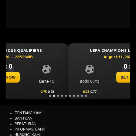
UEFA CHAMPIONS LEAGUE QUALIFIERS
August 11, 2026 — 22:59 WIB
0 : 0
Previous
Next
BET NOW
Bodo Glimt
Union Saint-Gilloise
0.75
0.77
-0.75
-0.95
TENTANG KAMI
BANTUAN
PERATURAN
INFORMASI BANK
HUBUNGI KAMI