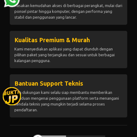
Rasakan kemudahan akses di berbagai perangkat, mulai dari
ponsel pintar hingga komputer, dengan performa yang
stabil dan penggunaan yang lancar.
Kualitas Premium & Murah
Kami menyediakan aplikasi yang dapat diunduh dengan
pilihan paket yang terjangkau dan sesuai untuk berbagai
kalangan pengguna.
Bantuan Support Teknis
Tim dukungan kami selalu siap membantu memberikan
panduan mengenai penggunaan platform serta menangani
kendala teknis yang mungkin terjadi selama proses
pendaftaran.