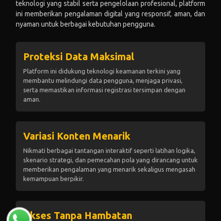
teknologi yang stabil serta pengelolaan profesional, platform
ini memberikan pengalaman digital yang responsif, aman, dan
nyaman untuk berbagai kebutuhan pengguna.
Proteksi Data Maksimal
Platform ini didukung teknologi keamanan terkini yang
membantu melindungi data pengguna, menjaga privasi,
serta memastikan informasi registrasi tersimpan dengan
aman.
Variasi Konten Menarik
Nikmati berbagai tantangan interaktif seperti latihan logika,
skenario strategi, dan pemecahan pola yang dirancang untuk
memberikan pengalaman yang menarik sekaligus mengasah
kemampuan berpikir.
Akses Tanpa Hambatan