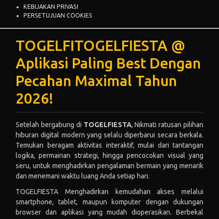
KEBIJAKAN PRIVASI
PERSETUJUAN COOKIES
TOGELFITOGELFIESTA @
Aplikasi Paling Best Dengan
Pecahan Maximal Tahun
2026!
Setelah bergabung di
TOGELFIESTA
, Nikmati ratusan pilihan
hiburan digital modern yang selalu diperbarui secara berkala.
Temukan beragam aktivitas interaktif, mulai dari tantangan
logika, permainan strategi, hingga pencocokan visual yang
seru, untuk menghadirkan pengalaman bermain yang menarik
dan menemani waktu luang Anda setiap hari.
TOGELFIESTA Menghadirkan kemudahan akses melalui
smartphone, tablet, maupun komputer dengan dukungan
browser dan aplikasi yang mudah dioperasikan. Berbekal